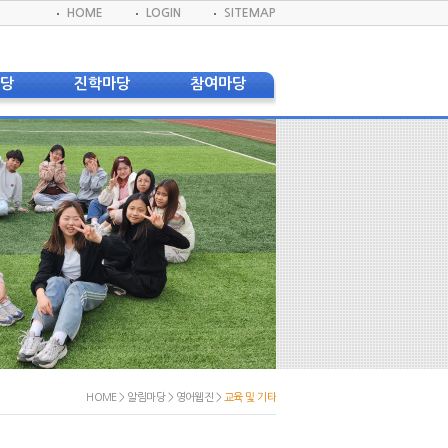
HOME
LOGIN
SITEMAP
마당
진학마당
참여마당
사항
졸업생 대학합격 현황
게시판
신문
졸업생 대학진학 현황
교육지원봉사단
 환불안내
DKIS 프로그램
학생회
앨범
진학진로자료실
DBS(방송반)
실
실
실
모회
서식
웹진
웹진
HOME > 알림마당 > 영어웹진 >
교육 및 기타