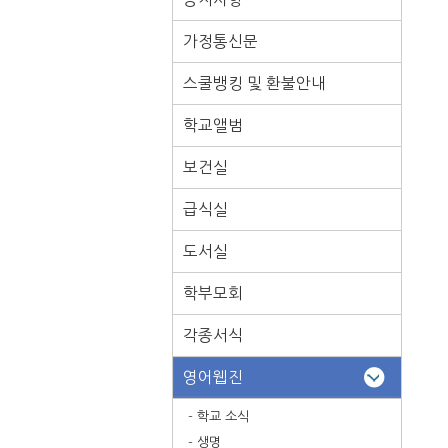
가정통신문
스쿨뱅킹 및 환불안내
학교앨범
보건실
급식실
도서실
학부모회
각종서식
영어웹진
- 학교 소식
- 생명