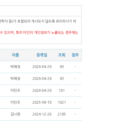
연락처 등)가 포함되어 게시되지 않도록 유의하시기 바
수 있으며, 특히 타인의 개인정보가 노출되는 경우에는
이름
등록일
조회
첨부
박혜정
2026-04-29
93
-
박혜정
2026-04-29
93
-
이민조
2026-04-29
101
-
이민조
2025-09-18
1021
-
김나현
2024-12-26
2185
-