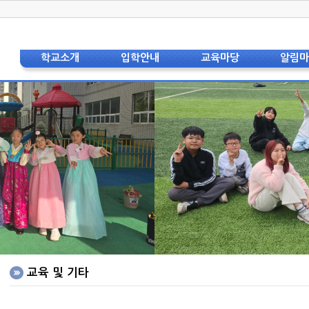
학교소개
입학안내
교육마당
알림
학교장 인사
입학안내(공통)
교육과정
공지
상징 및 교가
입학안내(유치원)
교육특색
가정통
교육비전
입학안내(초등)
교육자료
스쿨뱅킹 및
현황 및 연혁
입학안내(중등)
학교
교직원소개
자주하는 질문
보건
법인이사회
급식
학교운영위원회
도서
학부모회
학부
층별안내도
각종
오시는 길
영어
홍보리플렛
중국어
학교사진
교육 및 기타