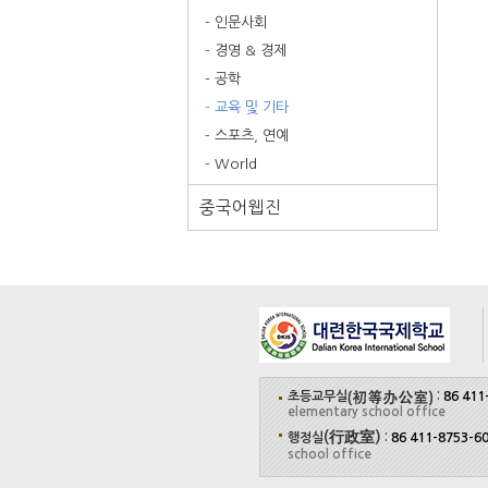
- 인문사회
- 경영 & 경제
- 공학
- 교육 및 기타
- 스포츠, 연예
- World
중국어웹진
초등교무실
:
86 411
elementary school office
(行政室)
행정실
:
86 411-8753-6
school office