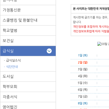
본 사이트는 대한민국 저작권
가정통신문
게시판에 글쓰기를 하는 경우,
스쿨뱅킹 및 환불안내
랍니다.
개인정보를 포함하여 게시하는
학교앨범
개인정보보호법에 따라 처벌을
보건실
급식실
1일 (토)
- 급식실소식
2일 (일)
- 식단안내
3일 (월)
도서실
4일 (화)
5일 (수)
학부모회
6일 (목)
각종서식
7일 (금)
8일 (토)
영어웹진