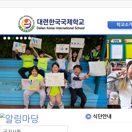
학교소
학교장 인
상징 및 
교육비
현황 및 
교직원소
법인이사
학교운영위
학부모
층별안내
오시는 
홍보리플
학교사
식단안내
공지사항