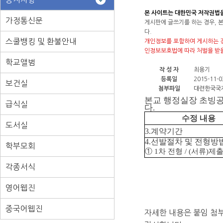
본 사이트는 대한민국 저작권법
가정통신문
게시판에 글쓰기를 하는 경우, 
다.
스쿨뱅킹 및 환불안내
개인정보를 포함하여 게시하는 경
인정보보호법에 따라 처벌을 받을
학교앨범
작 성 자
최용기
등록일
2015-11-03
보건실
첨부파일
대련한국국
본교 행정실장 초빙공
급식실
다.
수정 내용
도서실
3.계약기간
4.선발절차 및 전형방법
학부모회
① 1차 전형 / (서류)제출
각종서식
영어웹진
중국어웹진
자세한 내용은 붙임 첨