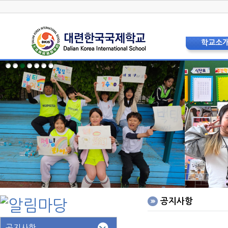
학교소
학교장 인
상징 및 
교육비
현황 및 
교직원소
법인이사
학교운영위
학부모
층별안내
오시는 
홍보리플
학교사
공지사항
공지사항