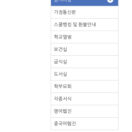
가정통신문
스쿨뱅킹 및 환불안내
학교앨범
보건실
급식실
도서실
학부모회
각종서식
영어웹진
중국어웹진