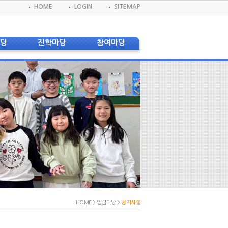
HOME
LOGIN
SITEMAP
마당
진학마당
참여마당
사항
졸업생 대학합격 현황
게시판
신문
졸업생 대학진학 현황
교육지원봉사단
 환불안내
DKIS 프로그램
학생회
앨범
진학진로자료실
DBS(방송반)
실
실
실
모회
서식
웹진
웹진
HOME > 알림마당 >
공지사항