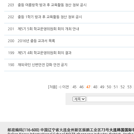
203
중등 여름방학 방과 후 교육활동 정산 정보 공시
202
중등 1학기 방과 후 교육활동 정산 정보 공시
201
제5기 5회 학교운영위원회 회의 개최 안내
200
2016년 중등 교과서 목록
199
제5기 4회 학교운영위원회 회의 결과
198
재외국민 신변안전 강화 안전 공지
[처음]
◁ 이전
|
45
|
46
|
47
|
48
|
49
|
50
|
51
|
52
|
53
|