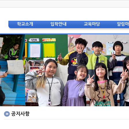
학교소개
입학안내
교육마당
알림
학교장 인사
입학안내(공통)
교육과정
공지
상징 및 교가
입학안내(유치원)
교육특색
가정통
교육비전
입학안내(초등)
교육자료
스쿨뱅킹 및
현황 및 연혁
입학안내(중등)
학교
교직원소개
자주하는 질문
보건
법인이사회
급식
학교운영위원회
도서
학부모회
학부
층별안내도
각종
오시는 길
영어
홍보리플렛
중국어
학교사진
공지사항