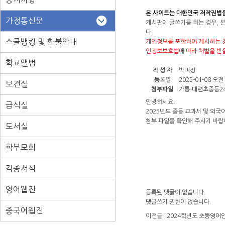
본 사이트는 대한민국 저작권법
가정통신문
게시판에 글쓰기를 하는 경우, 
다.
스쿨뱅킹 및 환불안내
개인정보를 포함하여 게시하는 경
인정보보호법에 따라 처벌을 받을
학교앨범
작 성 자
박미정
등록일
2025-01-08 오전 1
보건실
첨부파일
가통-대련초중등24
안녕하세요.
급식실
2025년도 중등 교과서 및 외국어
첨부 파일을 확인해 주시기 바랍
도서실
학부모회
각종서식
영어웹진
등록된 댓글이 없습니다.
댓글쓰기 권한이 없습니다.
중국어웹진
이전글
2024학년도 초등영어