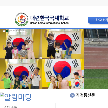
학교소
학교장 인
상징 및 
교육비
현황 및 
교직원소
법인이사
학교운영위
학부모
층별안내
오시는 
홍보리플
학교사
가정통신문
공지사항