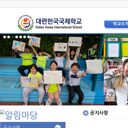
학교소
학교장 인
상징 및 
교육비
현황 및 
교직원소
법인이사
학교운영위
학부모
층별안내
오시는 
홍보리플
학교사
공지사항
공지사항