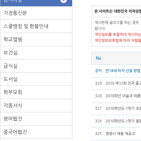
본 사이트는 대한민국 저작권
가정통신문
게시판에 글쓰기를 하는 경우,
스쿨뱅킹 및 환불안내
랍니다.
개인정보를 포함하여 게시하는
학교앨범
개인정보보호법에 따라 처벌을
보건실
No
급식실
공지
만18세 비자 신청 방법
도서실
329
2018 제12회 전국 
학부모회
328
2018학년 미술과 여
각종서식
327
2018학년도 1학기 초
영어웹진
326
2018학년도 1학기 중
중국어웹진
325
영양사 채용 재공고