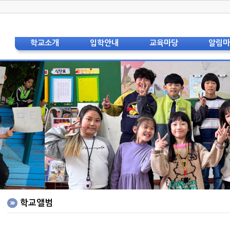
학교소개
입학안내
교육마당
알림
학교장 인사
입학안내(공통)
교육과정
공지
상징 및 교가
입학안내(유치원)
교육특색
가정통
교육비전
입학안내(초등)
교육자료
스쿨뱅킹 및
현황 및 연혁
입학안내(중등)
학교
교직원소개
자주하는 질문
보건
법인이사회
급식
학교운영위원회
도서
학부모회
학부
층별안내도
각종
오시는 길
영어
홍보리플렛
중국어
학교사진
학교앨범