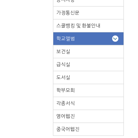
가정통신문
스쿨뱅킹 및 환불안내
학교앨범
보건실
급식실
도서실
학부모회
각종서식
영어웹진
중국어웹진