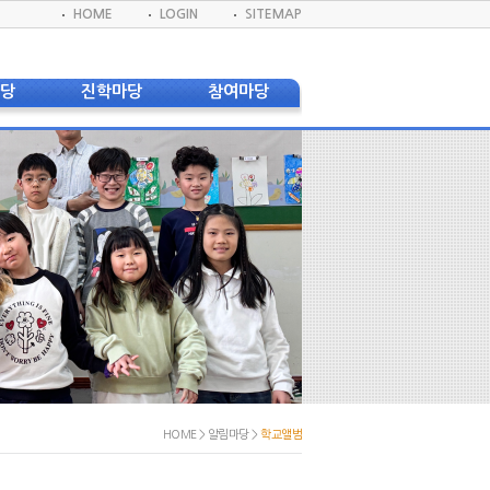
HOME
LOGIN
SITEMAP
마당
진학마당
참여마당
사항
졸업생 대학합격 현황
게시판
신문
졸업생 대학진학 현황
교육지원봉사단
 환불안내
DKIS 프로그램
학생회
앨범
진학진로자료실
DBS(방송반)
실
실
실
모회
서식
웹진
웹진
HOME > 알림마당 >
학교앨범