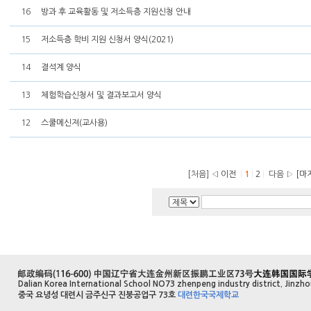
16
방과 후 교육활동 및 저소득층 지원신청 안내
15
저소득층 학비 지원 신청서 양식(2021)
14
결석계 양식
13
체험학습신청서 및 결과보고서 양식
12
스쿨메신져(교사용)
[처음]
◁ 이전
|
1
|
2
|
다음 ▷
[마
Dalian Korea International School NO73 zhenpeng industry district. Jinzhou
중국 요녕성 대련시 금주신구 진붕공업구 73호
대련한국국제학교