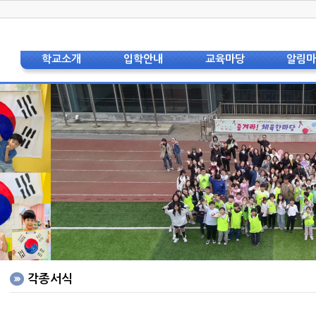
학교소개
입학안내
교육마당
알림
학교장 인사
입학안내(공통)
교육과정
공지
상징 및 교가
입학안내(유치원)
교육특색
가정통
교육비전
입학안내(초등)
교육자료
스쿨뱅킹 및
현황 및 연혁
입학안내(중등)
학교
교직원소개
자주하는 질문
보건
법인이사회
급식
학교운영위원회
도서
학부모회
학부
층별안내도
각종
오시는 길
영어
홍보리플렛
중국어
학교사진
각종서식