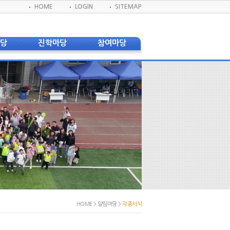
HOME
LOGIN
SITEMAP
마당
진학마당
참여마당
사항
졸업생 대학합격 현황
게시판
신문
졸업생 대학진학 현황
교육지원봉사단
 환불안내
DKIS 프로그램
학생회
앨범
진학진로자료실
DBS(방송반)
실
실
실
모회
서식
웹진
웹진
HOME > 알림마당 >
각종서식