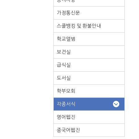
가정통신문
스쿨뱅킹 및 환불안내
학교앨범
보건실
급식실
도서실
학부모회
각종서식
영어웹진
중국어웹진