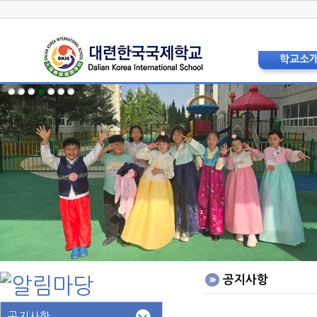
학교소
학교장 인
상징 및 
교육비
현황 및 
교직원소
법인이사
학교운영위
학부모
층별안내
오시는 
홍보리플
학교사
공지사항
공지사항