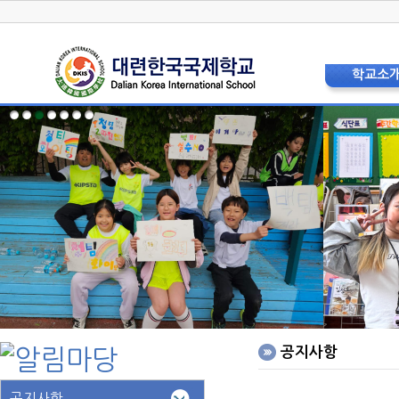
학교소
학교장 인
상징 및 
교육비
현황 및 
교직원소
법인이사
학교운영위
학부모
층별안내
오시는 
홍보리플
학교사
공지사항
공지사항