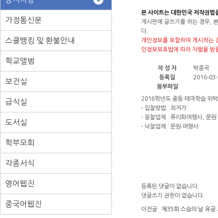
본 사이트는 대한민국 저작권법
가정통신문
게시판에 글쓰기를 하는 경우, 
다.
스쿨뱅킹 및 환불안내
개인정보를 포함하여 게시하는 경
인정보보호법에 따라 처벌을 받을
학교앨범
작 성 자
박종국
등록일
2016-03-
보건실
첨부파일
2016학년도 중등 테마학습 위
급식실
- 입찰방법 : 최저가
- 응찰업체 : 퓨리화여행사, 문원
도서실
- 낙찰업체 : 문원 여행사
학부모회
각종서식
영어웹진
등록된 댓글이 없습니다.
댓글쓰기 권한이 없습니다.
중국어웹진
이전글
제35회 스승의 날 유공