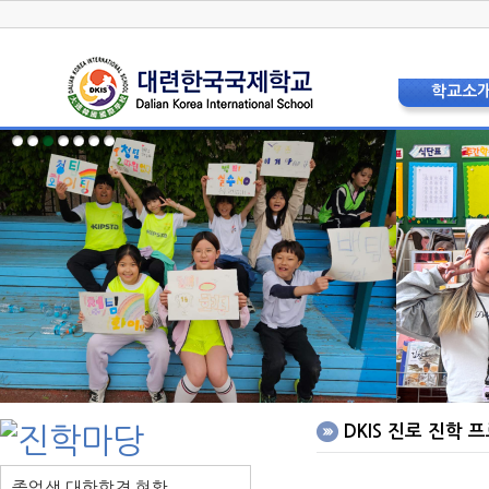
학교소
학교장 인
상징 및 
교육비
현황 및 
교직원소
법인이사
학교운영위
학부모
층별안내
오시는 
홍보리플
학교사
DKIS 진로 진학 
졸업생 대학합격 현황