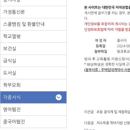
본 사이트는 대한민국 저작권법
가정통신문
게시판에 글쓰기를 하는 경우, 
다.
스쿨뱅킹 및 환불안내
개인정보를 포함하여 게시하는 경
인정보보호법에 따라 처벌을 받을
학교앨범
작 성 자
홍수미
등록일
2024-08
보건실
첨부파일
방과후교
방과 후 교육활동 지원신청서
급식실
* 해당학생은
정확한 사실에 근
(
:
첨부서류
주택임대계약서 사
도서실
학부모회
각종서식
영어웹진
이전글
초등 결석계 및 체험학습
중국어웹진
다음글
저소득층 학비지원 신청서