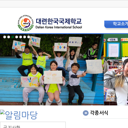
학교소
학교장 인
상징 및 
교육비
현황 및 
교직원소
법인이사
학교운영위
학부모
층별안내
오시는 
홍보리플
학교사
각종서식
공지사항